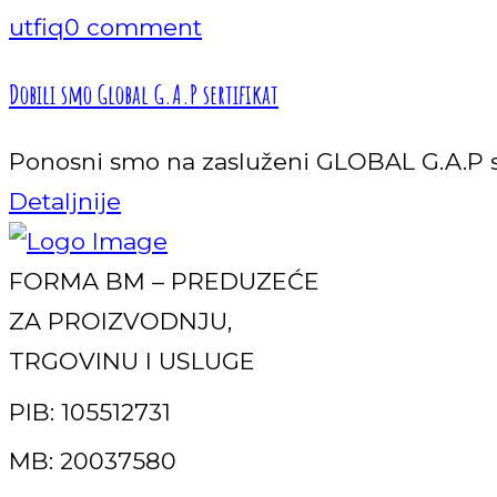
utfiq
0 comment
Dobili smo Global G.A.P sertifikat
Ponosni smo na zasluženi GLOBAL G.A.P se
Detaljnije
FORMA BM – PREDUZEĆE
ZA PROIZVODNJU,
TRGOVINU I USLUGE
PIB: 105512731
MB: 20037580