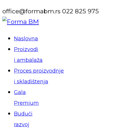
office@formabm.rs
022 825 975
Facebook
Instagram
Naslovna
Profile
Profile
Proizvodi
i ambalaža
Proces proizvodnje
i skladištenja
Gala
Premium
Budući
razvoj