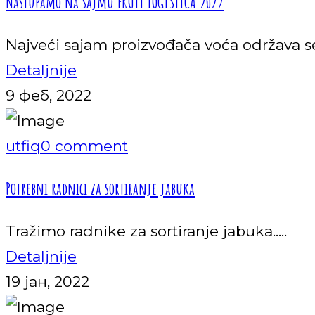
Nastupamo na sajmu FRUIT LOGISTICA 2022
Najveći sajam proizvođača voća održava se 
Detaljnije
9 феб, 2022
utfiq
0 comment
Potrebni radnici za sortiranje jabuka
Tražimo radnike za sortiranje jabuka.....
Detaljnije
19 јан, 2022