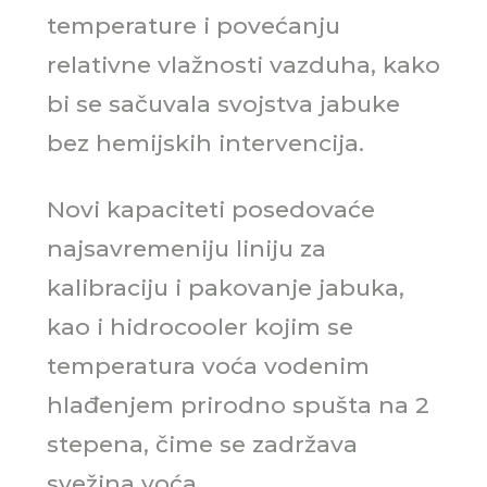
temperature i povećanju
relativne vlažnosti vazduha, kako
bi se sačuvala svojstva jabuke
bez hemijskih intervencija.
Novi kapaciteti posedovaće
najsavremeniju liniju za
kalibraciju i pakovanje jabuka,
kao i hidrocooler kojim se
temperatura voća vodenim
hlađenjem prirodno spušta na 2
stepena, čime se zadržava
svežina voća.