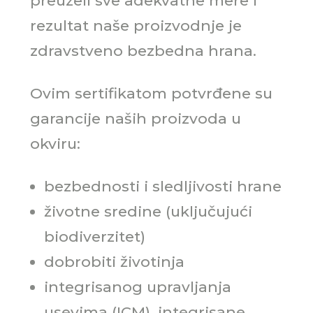
preuzeli sve adekvatne mere i
rezultat naše proizvodnje je
zdravstveno bezbedna hrana.
Ovim sertifikatom potvrđene su
garancije naših proizvoda u
okviru:
bezbednosti i sledljivosti hrane
životne sredine (uključujući
biodiverzitet)
dobrobiti životinja
integrisanog upravljanja
usevima (ICM), integrisane