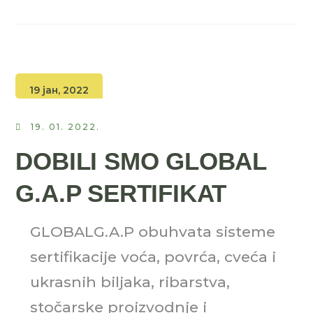
19 јан, 2022
19. 01. 2022.
DOBILI SMO GLOBAL
G.A.P SERTIFIKAT
GLOBALG.A.P obuhvata sisteme
sertifikacije voća, povrća, cveća i
ukrasnih biljaka, ribarstva,
stočarske proizvodnje i