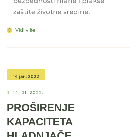
bezbednosti hrane i prakse
zaštite životne sredine.
Vidi više
14 јан, 2022
14. 01. 2022.
PROŠIRENJE
KAPACITETA
HLADNJAČE