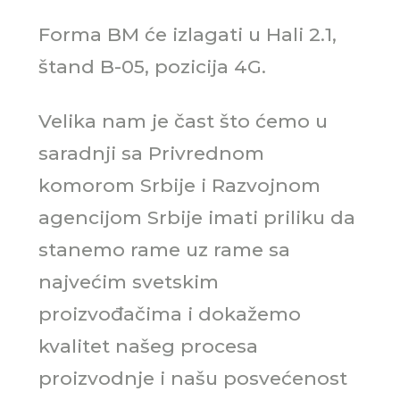
Forma BM će izlagati u Hali 2.1,
štand B-05, pozicija 4G.
Velika nam je čast što ćemo u
saradnji sa Privrednom
komorom Srbije i Razvojnom
agencijom Srbije imati priliku da
stanemo rame uz rame sa
najvećim svetskim
proizvođačima i dokažemo
kvalitet našeg procesa
proizvodnje i našu posvećenost