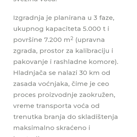
Izgradnja je planirana u 3 faze,
ukupnog kapaciteta 5.000 t i
2
površine 7.200 m
(upravna
zgrada, prostor za kalibraciju i
pakovanje i rashladne komore).
Hladnjača se nalazi 30 km od
zasada voćnjaka, čime je ceo
proces proizvodnje zaokružen,
vreme transporta voća od
trenutka branja do skladištenja
maksimalno skraćeno i