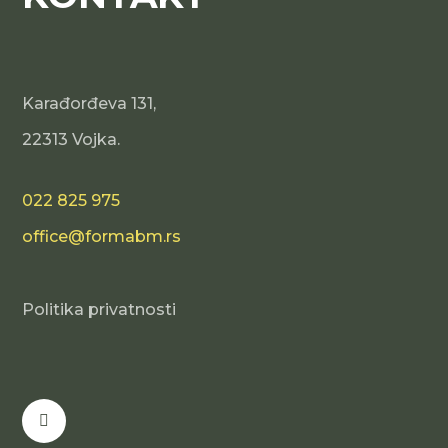
Karađorđeva 131,
22313 Vojka.
022 825 975
office@formabm.rs
Politika privatnosti